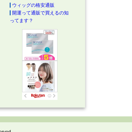
ウィッグの格安通販
開運って通販で買えるの知
ってます？
erved.