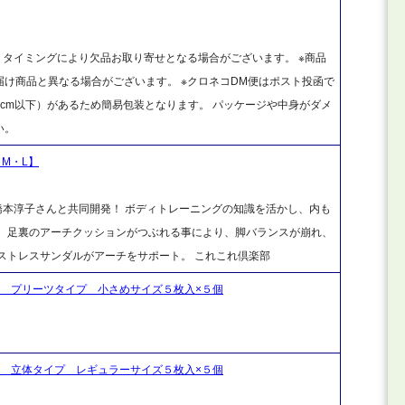
、タイミングにより欠品お取り寄せとなる場合がございます。 ※商品
け商品と異なる場合がございます。 ※クロネコDM便はポスト投函で
cm以下）があるため簡易包装となります。 パッケージや中身がダメ
い。
・M・L】
橋本淳子さんと共同開発！ ボディトレーニングの知識を活かし、内も
。 足裏のアーチクッションがつぶれる事により、脚バランスが崩れ、
ストレスサンダルがアーチをサポート。 これこれ倶楽部
ロ プリーツタイプ 小さめサイズ５枚入×５個
ロ 立体タイプ レギュラーサイズ５枚入×５個