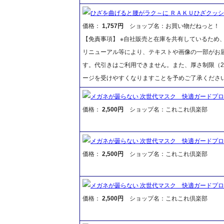
ひざを曲げると腰がラク～に ＲＡＫＵひざクッ
価格：
1,757円
ショップ名：お買い物だねっと！
【免責事項】 ※自社販売と在庫を共有しているため
リニューアル等により、テキストや画像の一部がお届
す。代引きはご利用できません。また、厚さ制限（2
ージを受けやすくなりますことを予めご了承くださ
メガネが曇らない 次世代マスク 快適ガードプ
価格：
2,500円
ショップ名：これこれ倶楽部
メガネが曇らない 次世代マスク 快適ガードプ
価格：
2,500円
ショップ名：これこれ倶楽部
メガネが曇らない 次世代マスク 快適ガードプ
価格：
2,500円
ショップ名：これこれ倶楽部