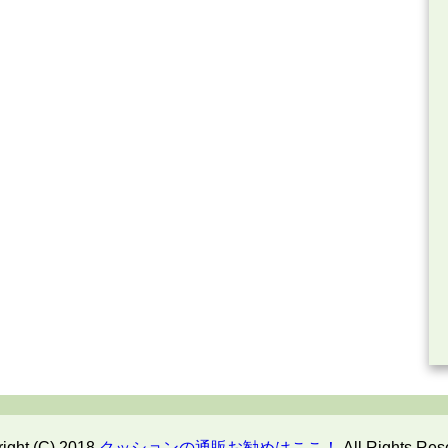
ight (C) 2018
クッションの通販お勧めはここ！
All Rights Res