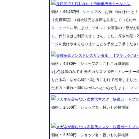
長時間でも疲れない！自転車円座クッション
価格：
95,237円
ショップ名：お買い物だねっと！
【免責事項】 ※自社販売と在庫を共有しているため
リニューアル等により、テキストや画像の一部がお届
す。代引きはご利用できません。また、厚さ制限（2
ージを受けやすくなりますことを予めご了承くださ
美脚革命ノンストレスサンダル 【ブラック / S
価格：
4,980円
ショップ名：これこれ倶楽部
※お色は黒のみです 美のカリスマボディトレーナー
もたるみ・ゆがみ脚に悩む方にむけて開発しました
たるみ・疲れ・脚のゆがみへとつながります。 ノン
メガネが曇らない 次世代マスク 快適ガードプ
価格：
2,500円
ショップ名：旨いもの探検隊
メガネが曇らない 次世代マスク 快適ガードプ
価格：
2,500円
ショップ名：旨いもの探検隊