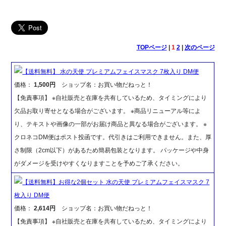
TOPページ
|
1
2
|
次のページ
【送料無料】 水の天使 プレミアムフェイスマスク 7枚入り DM便
価格：
1,500円
ショップ名：お買い物だねっと！
【免責事項】 ※自社販売と在庫を共有しているため、タイミングにより
欠品お取り寄せとなる場合がございます。 ※商品リニューアル等によ
り、テキストや画像の一部がお届け商品と異なる場合がございます。 ※
クロネコDM便はポスト投函です。代引きはご利用できません。また、厚
さ制限（2cm以下）があるため簡易包装となります。 パッケージや中身
がダメージを受けやすくなりますことを予めご了承ください。
【送料無料】お得な2個セット 水の天使 プレミアムフェイスマスク 7
枚入り DM便
価格：
2,614円
ショップ名：お買い物だねっと！
【免責事項】 ※自社販売と在庫を共有しているため、タイミングにより