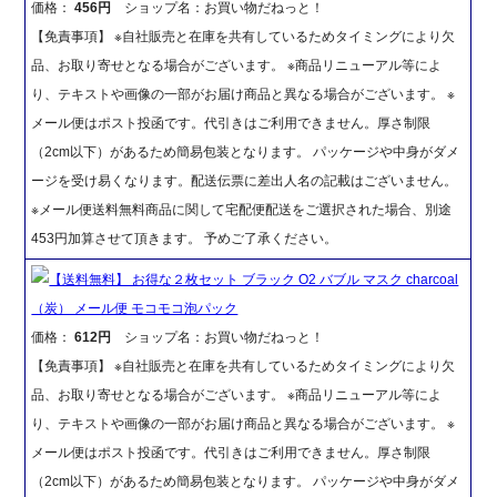
価格：
456円
ショップ名：お買い物だねっと！
【免責事項】 ※自社販売と在庫を共有しているためタイミングにより欠
品、お取り寄せとなる場合がございます。 ※商品リニューアル等によ
り、テキストや画像の一部がお届け商品と異なる場合がございます。 ※
メール便はポスト投函です。代引きはご利用できません。厚さ制限
（2cm以下）があるため簡易包装となります。 パッケージや中身がダメ
ージを受け易くなります。配送伝票に差出人名の記載はございません。
※メール便送料無料商品に関して宅配便配送をご選択された場合、別途
453円加算させて頂きます。 予めご了承ください。
【送料無料】 お得な２枚セット ブラック O2 バブル マスク charcoal
（炭） メール便 モコモコ泡パック
価格：
612円
ショップ名：お買い物だねっと！
【免責事項】 ※自社販売と在庫を共有しているためタイミングにより欠
品、お取り寄せとなる場合がございます。 ※商品リニューアル等によ
り、テキストや画像の一部がお届け商品と異なる場合がございます。 ※
メール便はポスト投函です。代引きはご利用できません。厚さ制限
（2cm以下）があるため簡易包装となります。 パッケージや中身がダメ