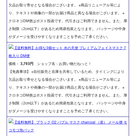
欠品お取り寄せとなる場合がございます。 ※商品リニューアル等によ
り、テキストや画像の一部がお届け商品と異なる場合がございます。 ※
クロネコDM便はポスト投函です。代引きはご利用できません。また、厚
さ制限（2cm以下）があるため簡易包装となります。 パッケージや中身
がダメージを受けやすくなりますことを予めご了承ください。
【送料無料】お得な3個セット 水の天使 プレミアムフェイスマスク 7
枚入り DM便
価格：
3,793円
ショップ名：お買い物だねっと！
【免責事項】 ※自社販売と在庫を共有しているため、タイミングにより
欠品お取り寄せとなる場合がございます。 ※商品リニューアル等によ
り、テキストや画像の一部がお届け商品と異なる場合がございます。 ※
クロネコDM便はポスト投函です。代引きはご利用できません。また、厚
さ制限（2cm以下）があるため簡易包装となります。 パッケージや中身
がダメージを受けやすくなりますことを予めご了承ください。
【送料無料】 ブラック O2 バブル マスク charcoal （炭） メール便 モ
コモコ泡パック