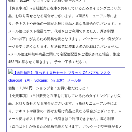
価格：
612円
ショップ名：お買い物だねっと！
【免責事項】 ※自社販売と在庫を共有しているためタイミングにより欠
品、お取り寄せとなる場合がございます。 ※商品リニューアル等によ
り、テキストや画像の一部がお届け商品と異なる場合がございます。 ※
メール便はポスト投函です。代引きはご利用できません。厚さ制限
（2cm以下）があるため簡易包装となります。 パッケージや中身がダメ
ージを受け易くなります。配送伝票に差出人名の記載はございません。
※メール便送料無料商品に関して宅配便配送をご選択された場合、別途
453円加算させて頂きます。 予めご了承ください。
【送料無料】 選べる１０枚セット ブラック O2 バブル マスク
charcoal （炭） volcanic （火山灰） メール便
価格：
1,861円
ショップ名：お買い物だねっと！
【免責事項】 ※自社販売と在庫を共有しているためタイミングにより欠
品、お取り寄せとなる場合がございます。 ※商品リニューアル等によ
り、テキストや画像の一部がお届け商品と異なる場合がございます。 ※
メール便はポスト投函です。代引きはご利用できません。厚さ制限
（2cm以下）があるため簡易包装となります。 パッケージや中身がダメ