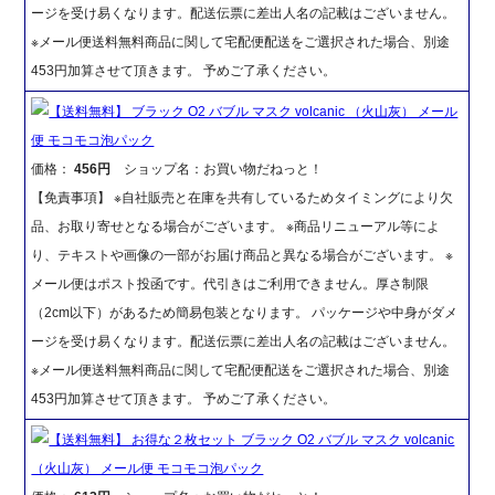
ージを受け易くなります。配送伝票に差出人名の記載はございません。
※メール便送料無料商品に関して宅配便配送をご選択された場合、別途
453円加算させて頂きます。 予めご了承ください。
【送料無料】 ブラック O2 バブル マスク volcanic （火山灰） メール
便 モコモコ泡パック
価格：
456円
ショップ名：お買い物だねっと！
【免責事項】 ※自社販売と在庫を共有しているためタイミングにより欠
品、お取り寄せとなる場合がございます。 ※商品リニューアル等によ
り、テキストや画像の一部がお届け商品と異なる場合がございます。 ※
メール便はポスト投函です。代引きはご利用できません。厚さ制限
（2cm以下）があるため簡易包装となります。 パッケージや中身がダメ
ージを受け易くなります。配送伝票に差出人名の記載はございません。
※メール便送料無料商品に関して宅配便配送をご選択された場合、別途
453円加算させて頂きます。 予めご了承ください。
【送料無料】 お得な２枚セット ブラック O2 バブル マスク volcanic
（火山灰） メール便 モコモコ泡パック