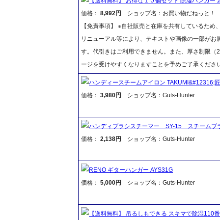
【送料無料】 お得な１０個セット 除湿ハンガー 
価格：
8,992円
ショップ名：お買い物だねっと！
【免責事項】 ※自社販売と在庫を共有しているため
リニューアル等により、テキストや画像の一部がお届
す。代引きはご利用できません。また、厚さ制限（2
ージを受けやすくなりますことを予めご了承くださ
ハンディースチームアイロン TAKUMI&#12316;匠&#
価格：
3,980円
ショップ名：Guts-Hunter
ハンディブラシスチーマー SY-15 スチームブ
価格：
2,138円
ショップ名：Guts-Hunter
RENO ギターハンガー AYS31G
価格：
5,000円
ショップ名：Guts-Hunter
【送料無料】 吊るしもできる スキマで除湿110番