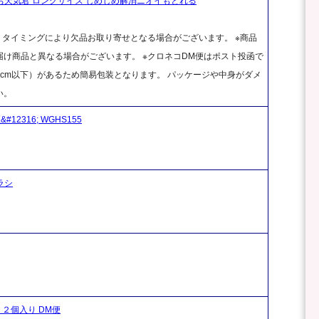
お天気君 ロングサイズ じめじめ解消ニオイもとれる
、タイミングにより欠品お取り寄せとなる場合がございます。 ※商品
け商品と異なる場合がございます。 ※クロネコDM便はポスト投函で
cm以下）があるため簡易包装となります。 パッケージや中身がダメ
い。
12316; WGHS155
ラシ
 ２個入り DM便