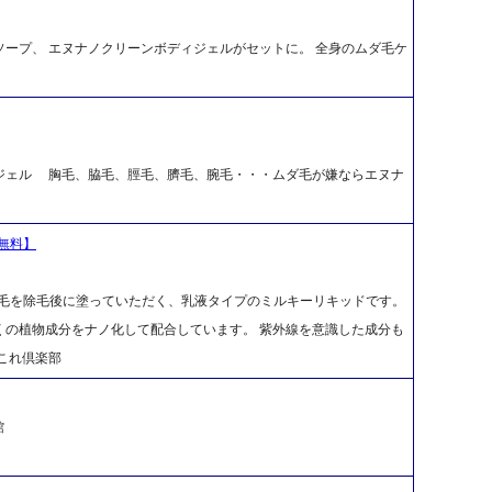
ープ、 エヌナノクリーンボディジェルがセットに。 全身のムダ毛ケ
ジェル 胸毛、脇毛、脛毛、臍毛、腕毛・・・ムダ毛が嫌ならエヌナ
無料】
ダ毛を除毛後に塗っていただく、乳液タイプのミルキーリキッドです。
くの植物成分をナノ化して配合しています。 紫外線を意識した成分も
これ倶楽部
館