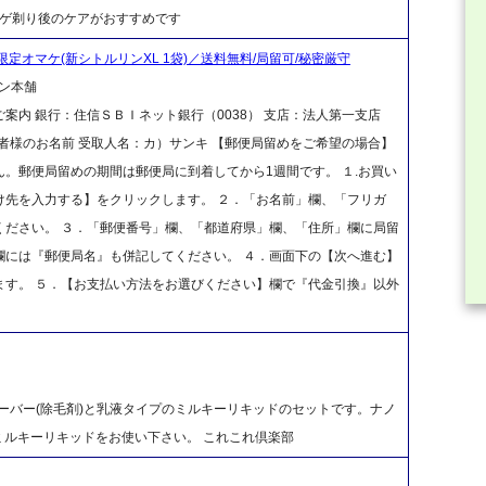
ヒゲ剃り後のケアがおすすめです
限定オマケ(新シトルリンXL 1袋)／送料無料/局留可/秘密厳守
ン本舗
案内 銀行：住信ＳＢＩネット銀行（0038） 支店：法人第一支店
ご注文者様のお名前 受取人名：カ）サンキ 【郵便局留めをご希望の場合】
。郵便局留めの期間は郵便局に到着してから1週間です。 １.お買い
け先を入力する】をクリックします。 ２．「お名前」欄、「フリガ
ください。 ３．「郵便番号」欄、「都道府県」欄、「住所」欄に局留
欄には『郵便局名』も併記してください。 ４．画面下の【次へ進む】
ます。 ５．【お支払い方法をお選びください】欄で『代金引換』以外
ーバー(除毛剤)と乳液タイプのミルキーリキッドのセットです。ナノ
ミルキーリキッドをお使い下さい。 これこれ倶楽部