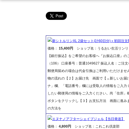
新シトルリンXL 2袋セット(計60日分)＋初回注文
価格：
15,400円
ショップ名：うるおい生活リンリ
【銀行振込】をご希望のお客様へ『お振込口座』のご
（106） 口座番号：普通1049627 振込人名：
郵便局留めの場合は代金引換はご利用いただけません
物の流れの【２】お届け先 画面で【→新しいお届
ナ」欄、「電話番号」欄には受取人の情報をご入力
したい郵便局の情報をご入力ください。尚「住所」
ボタンをクリックし【３】お支払方法 画面に進み
の方法を
エヌナノアフターシェイブジェル【当日発送】
価格：
4,800円
ショップ名：これこれ倶楽部