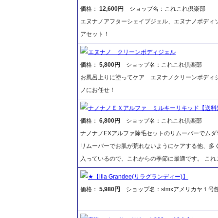
価格：
12,600円
ショップ名：これこれ倶楽部
エヌナノアフターシェイブジェル、エヌナノボディソ
アセット！
エヌナノ クリーンボディジェル
価格：
5,800円
ショップ名：これこれ倶楽部
お風呂上りに塗ってケア エヌナノクリーンボディ
ノにお任せ！
ナノナノＥＸアルファ ミルキーリキッド【送料
価格：
6,800円
ショップ名：これこれ倶楽部
ナノナノEXアルファ除毛セットのリムーバーでム
リムーバーでお肌が荒れないようにケアする他、多
入っているので、これからの季節に最適です。 これ
★【lila Grandee(リラグランディー)】
価格：
5,980円
ショップ名：stmxアメリカヤ１号