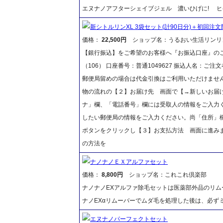
エヌナノアフターシェイブジェル 濃いひげに! 
新シトルリンXL 3袋セット(計90日分)＋初回注文
価格：
22,500円
ショップ名：うるおい生活リンリ
【銀行振込】をご希望のお客様へ『お振込口座』のご
（106） 口座番号：普通1049627 振込人名：
郵便局留めの場合は代金引換はご利用いただけません
物の流れの【２】お届け先 画面で【→新しいお届
ナ」欄、「電話番号」欄には受取人の情報をご入力
したい郵便局の情報をご入力ください。尚「住所」
ボタンをクリックし【３】お支払方法 画面に進み
の方法を
ナノナノＥＸアルファセット
価格：
8,800円
ショップ名：これこれ倶楽部
ナノナノEXアルファ除毛セットは医薬部外品のリム
ナノEXαリムーバーでムダ毛を処理した後は、必ず
エヌナノパーフェクトセット