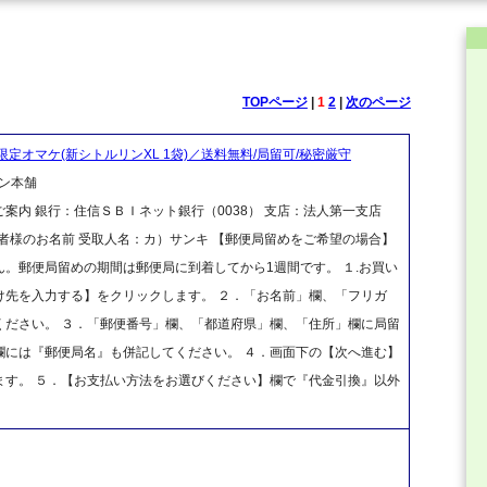
TOPページ
|
1
2
|
次のページ
限定オマケ(新シトルリンXL 1袋)／送料無料/局留可/秘密厳守
ン本舗
案内 銀行：住信ＳＢＩネット銀行（0038） 支店：法人第一支店
ご注文者様のお名前 受取人名：カ）サンキ 【郵便局留めをご希望の場合】
。郵便局留めの期間は郵便局に到着してから1週間です。 １.お買い
け先を入力する】をクリックします。 ２．「お名前」欄、「フリガ
ください。 ３．「郵便番号」欄、「都道府県」欄、「住所」欄に局留
欄には『郵便局名』も併記してください。 ４．画面下の【次へ進む】
ます。 ５．【お支払い方法をお選びください】欄で『代金引換』以外