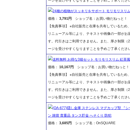
ージを受けやすくなりますことを予めご了承くださ
24種の植物がスッキリをサポート モリモリスリム 
価格：
3,791円
ショップ名：お買い物だねっと！
【免責事項】 ※自社販売と在庫を共有しているため
リニューアル等により、テキストや画像の一部がお届
す。代引きはご利用できません。また、厚さ制限（2
ージを受けやすくなりますことを予めご了承くださ
送料無料 お得な3箱セット モリモリスリム 紅茶風
価格：
10,167円
ショップ名：お買い物だねっと！
【免責事項】 ※自社販売と在庫を共有しているため
リニューアル等により、テキストや画像の一部がお届
す。代引きはご利用できません。また、厚さ制限（2
ージを受けやすくなりますことを予めご了承くださ
(OA-677)隠し金庫 ステンレス マグカップ型 『シ
ン 雑貨 貴重品 タンス貯金 へそくり 防犯
価格：
3,685円
ショップ名：OnSQUARE