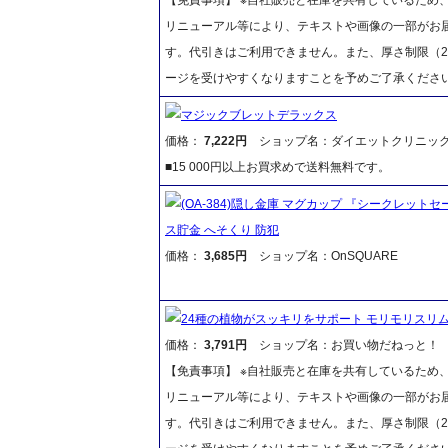
リニューアル等により、テキストや画像の一部がお届
す。代引きはご利用できません。また、厚さ制限（2
ージを受けやすくなりますことを予めご了承くださ
マジックブレットデラックス
価格：
7,222円
ショップ名：ダイエットクリニッ
■15 000円以上お買求めで送料無料です。
(OA-384)隠し金庫 マグカップ 『シークレットセー
ス貯金 へそくり 防犯
価格：
3,685円
ショップ名：OnSQUARE
24種の植物がスッキリをサポート モリモリスリム
価格：
3,791円
ショップ名：お買い物だねっと！
【免責事項】 ※自社販売と在庫を共有しているため
リニューアル等により、テキストや画像の一部がお届
す。代引きはご利用できません。また、厚さ制限（2