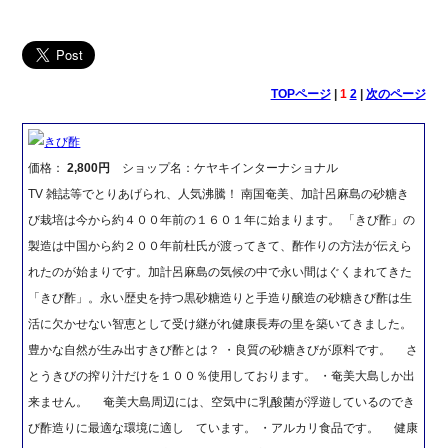
TOPページ
|
1
2
|
次のページ
きび酢
価格：
2,800円
ショップ名：ケヤキインターナショナル
TV 雑誌等でとりあげられ、人気沸騰！ 南国奄美、加計呂麻島の砂糖き
び栽培は今から約４００年前の１６０１年に始まります。 「きび酢」の
製造は中国から約２００年前杜氏が渡ってきて、酢作りの方法が伝えら
れたのが始まりです。加計呂麻島の気候の中で永い間はぐくまれてきた
「きび酢」。永い歴史を持つ黒砂糖造りと手造り醸造の砂糖きび酢は生
活に欠かせない智恵として受け継がれ健康長寿の里を築いてきました。
豊かな自然が生み出すきび酢とは？ ・良質の砂糖きびが原料です。 さ
とうきびの搾り汁だけを１００％使用しております。 ・奄美大島しか出
来ません。 奄美大島周辺には、空気中に乳酸菌が浮遊しているのでき
び酢造りに最適な環境に適し ています。 ・アルカリ食品です。 健康