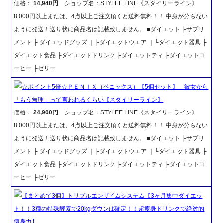
価格：
14,940円
ショップ名：STYLEE LINE《スタイリーライン》
8 000円以上または、4点以上ご注文頂くと送料無料！！ 中身が分らない
ように発送！送り状に商品名は記載致しません。 ■ダイエット ├サプリ
メント ├ ダイエッドグッズ ｜├ダイエットウエア ｜└ダイエット器具 ├
ダイエット食品 ├ダイエットドリンク ├ダイエットティ ├ダイエットコ
ーヒー ├ゼリー
☆ポイント5倍☆ＰＥＮＩＸ（ペニックス）【5個セット】 彼女から
「もう無理」って言われるくらい【スタイリーライン】
価格：
24,900円
ショップ名：STYLEE LINE《スタイリーライン》
8 000円以上または、4点以上ご注文頂くと送料無料！！ 中身が分らない
ように発送！送り状に商品名は記載致しません。 ■ダイエット ├サプリ
メント ├ ダイエッドグッズ ｜├ダイエットウエア ｜└ダイエット器具 ├
ダイエット食品 ├ダイエットドリンク ├ダイエットティ ├ダイエットコ
ーヒー ├ゼリー
【まとめて3個】トリプルエンザイムシステム【3ヶ月集中ダイエッ
ト！！3種の特殊酵素で20kgダウンは確定！！超痩身ドリンクで絶対的
痩身力】