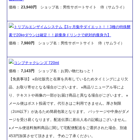
価格：
23,940円
ショップ名：男性サポートサイト 侍（サムライ）
トリプルエンザイムシステム【3ヶ月集中ダイエット！！3種の特殊酵
素で20kgダウンは確定！！超痩身ドリンクで絶対的痩身力】
価格：
7,980円
ショップ名：男性サポートサイト 侍（サムライ）
コンブチャクレンズ 720ml
価格：
7,143円
ショップ名：お買い物だねっと！
【免責事項】 ※自社販売と在庫を共有しているためタイミングにより欠
品、お取り寄せとなる場合がございます。 ※商品リニューアル等によ
り、テキストや画像の一部がお届け商品と異なる場合がございます。 ※
メール便はポスト投函です。代引きはご利用できません。厚さ制限
（2cm以下）があるため簡易包装となります。 パッケージや中身がダメ
ージを受け易くなります。配送伝票に差出人名の記載はございません。
※メール便送料無料商品に関して宅配便配送をご選択された場合、別途
453円加算させて頂きます。 予めご了承ください。