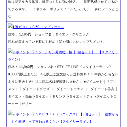
体は弱アルカリ体質。健康つくりに強い味方。 ・長期熟成させているの
でまろやか。 ・ミネラル、ポリフェノールたっぷり。 ・鼻にツーンとこ
な
1個 ビタミンB 50 コンプレックス
価格：
1,185円
ショップ名：ダイエットクリニック
疲れが溜まっている時にお勧め！髪や肌にもいいサプリメント。
☆ポイント3倍☆シトルリン凝縮粒 極【3個セット】 【スタイリー
ライン】
価格：
11,940円
ショップ名：STYLEE LINE《スタイリーライン》
8 000円以上または、4点以上ご注文頂くと送料無料！！ 中身が分らない
ように発送！送り状に商品名は記載致しません。 ■ダイエット ├サプリ
メント ├ ダイエッドグッズ ｜├ダイエットウエア ｜└ダイエット器具 ├
ダイエット食品 ├ダイエットドリンク ├ダイエットティ ├ダイエットコ
ーヒー ├ゼリー
☆ポイント3倍☆ＰＥＮＩＸ（ペニックス）【3個セット】 彼女から
「もう無理」って言われるくらい【スタイリーライン】