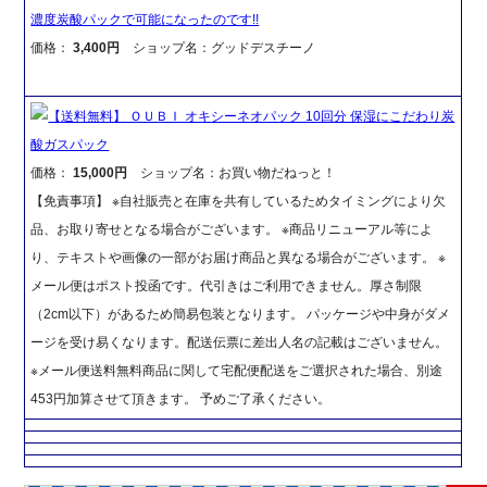
濃度炭酸パックで可能になったのです!!
価格：
3,400円
ショップ名：グッドデスチーノ
【送料無料】 ＯＵＢＩ オキシーネオパック 10回分 保湿にこだわり炭
酸ガスパック
価格：
15,000円
ショップ名：お買い物だねっと！
【免責事項】 ※自社販売と在庫を共有しているためタイミングにより欠
品、お取り寄せとなる場合がございます。 ※商品リニューアル等によ
り、テキストや画像の一部がお届け商品と異なる場合がございます。 ※
メール便はポスト投函です。代引きはご利用できません。厚さ制限
（2cm以下）があるため簡易包装となります。 パッケージや中身がダメ
ージを受け易くなります。配送伝票に差出人名の記載はございません。
※メール便送料無料商品に関して宅配便配送をご選択された場合、別途
453円加算させて頂きます。 予めご了承ください。