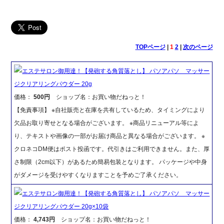
TOPページ
|
1
2
|
次のページ
エステサロン御用達！【発砲する角質落とし】 パソアパソ マッサー
ジクリアリングパウダー 20g
価格：
500円
ショップ名：お買い物だねっと！
【免責事項】 ※自社販売と在庫を共有しているため、タイミングにより
欠品お取り寄せとなる場合がございます。 ※商品リニューアル等によ
り、テキストや画像の一部がお届け商品と異なる場合がございます。 ※
クロネコDM便はポスト投函です。代引きはご利用できません。また、厚
さ制限（2cm以下）があるため簡易包装となります。 パッケージや中身
がダメージを受けやすくなりますことを予めご了承ください。
エステサロン御用達！【発砲する角質落とし】 パソアパソ マッサー
ジクリアリングパウダー 20g×10袋
価格：
4,743円
ショップ名：お買い物だねっと！