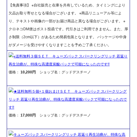
【免責事項】 ※自社販売と在庫を共有しているため、タイミングにより
欠品お取り寄せとなる場合がございます。 ※商品リニューアル等によ
り、テキストや画像の一部がお届け商品と異なる場合がございます。 ※
クロネコDM便はポスト投函です。代引きはご利用できません。また、厚
さ制限（2cm以下）があるため簡易包装となります。 パッケージや中身
がダメージを受けやすくなりますことを予めご了承ください。
※送料無料３個ＳＥＴ キューズパック スパークリングリッチ 若返り
再生治療が、特殊な高濃度炭酸パックで可能になったのです!!
価格：
10,200円
ショップ名：グッドデスチーノ
★送料無料５個+１個おまけＳＥＴ キューズパック スパークリング
リッチ 若返り再生治療が、特殊な高濃度炭酸パックで可能になったので
す!!
価格：
17,000円
ショップ名：グッドデスチーノ
キューズパック スパークリングリッチ 若返り再生治療が、特殊な高